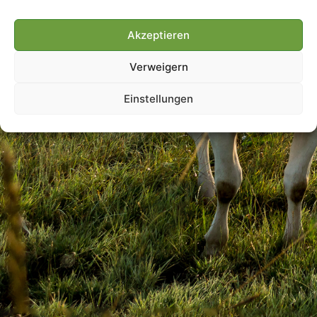
Akzeptieren
Villmools Merci! Bis nächst
Verweigern
Joer!
Einstellungen