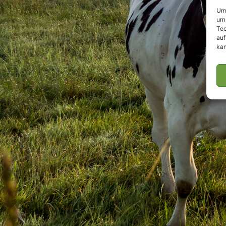
Um 
um 
Tec
auf
kan