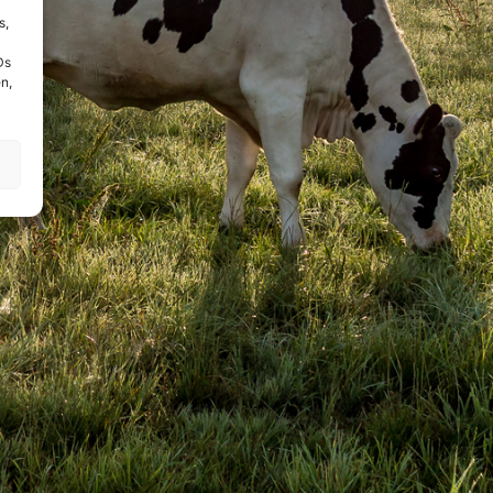
s,
Ds
n,
!