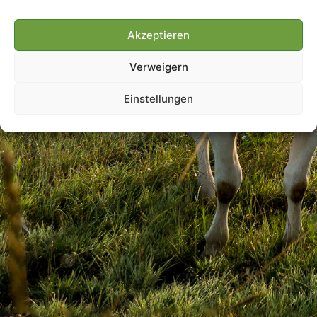
Akzeptieren
Villmools Merci! Bis nächst
Verweigern
Joer!
Einstellungen