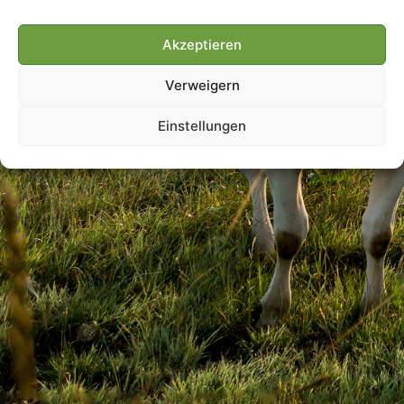
Akzeptieren
Villmools Merci! Bis nächst
Verweigern
Joer!
Einstellungen