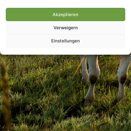
Akzeptieren
Villmools Merci! Bis nächst
Verweigern
Joer!
Einstellungen