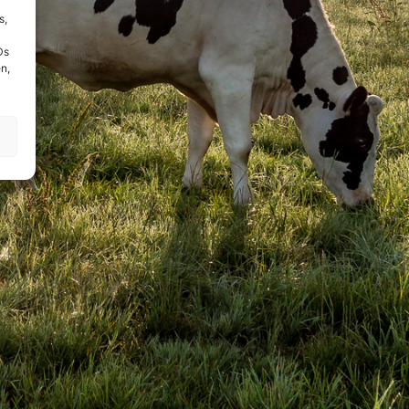
s,
Ds
n,
!