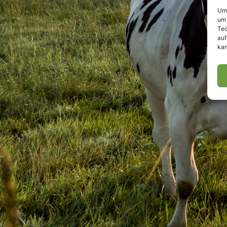
Um 
um 
Tec
auf
kan