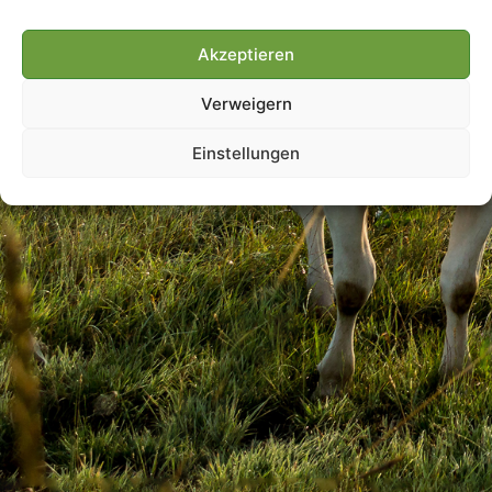
Akzeptieren
Villmools Merci! Bis nächst
Verweigern
Joer!
Einstellungen