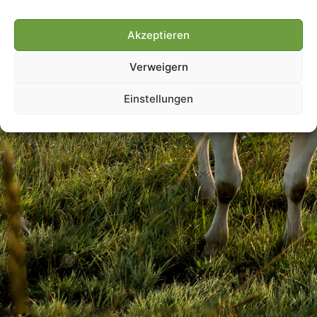
Akzeptieren
Villmools Merci! Bis nächst
Verweigern
Joer!
Einstellungen