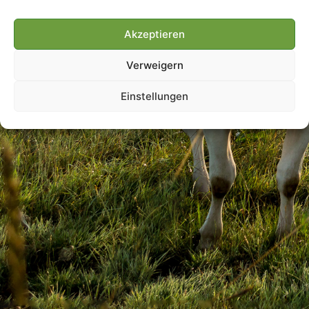
Akzeptieren
Villmools Merci! Bis nächst
Verweigern
Joer!
Einstellungen