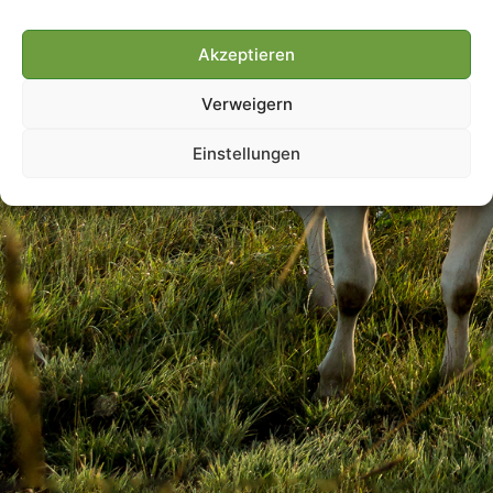
Akzeptieren
Villmools Merci! Bis nächst
Verweigern
Joer!
Einstellungen