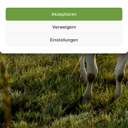
Akzeptieren
Villmools Merci! Bis nächst
Verweigern
Joer!
Einstellungen