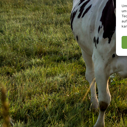
Um 
um 
Tec
auf
kan