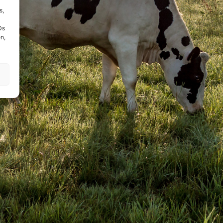
s,
Ds
n,
!