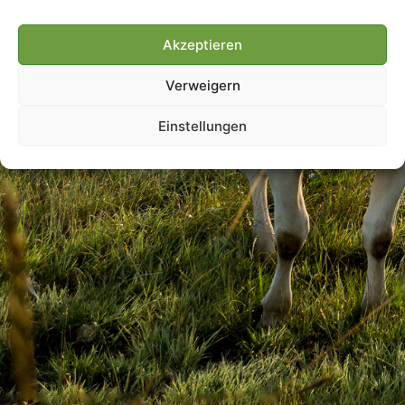
Akzeptieren
Villmools Merci! Bis nächst
Verweigern
Joer!
Einstellungen