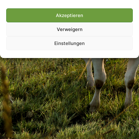
Akzeptieren
Villmools Merci! Bis nächst
Verweigern
Joer!
Einstellungen