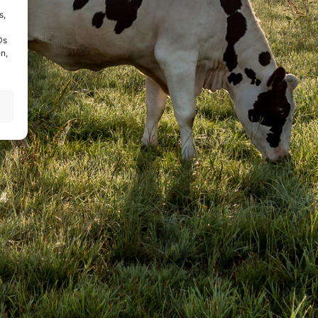
s,
Ds
n,
!