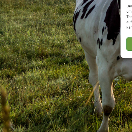
Um 
um 
Tec
auf
kan