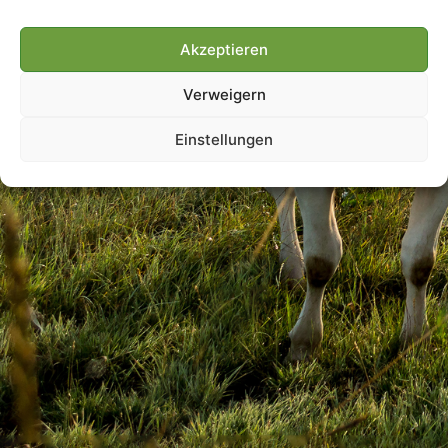
Akzeptieren
Villmools Merci! Bis nächst
Verweigern
Joer!
Einstellungen