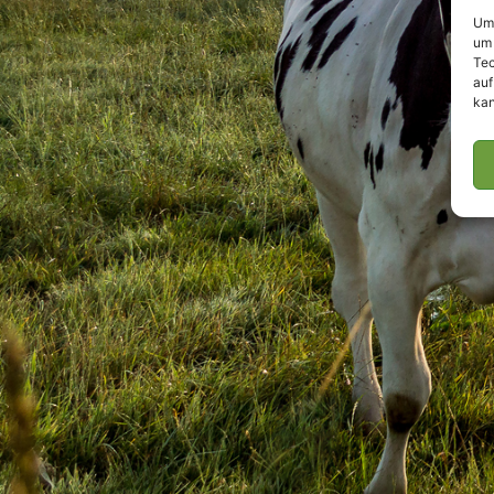
Um 
um 
Tec
auf
kan