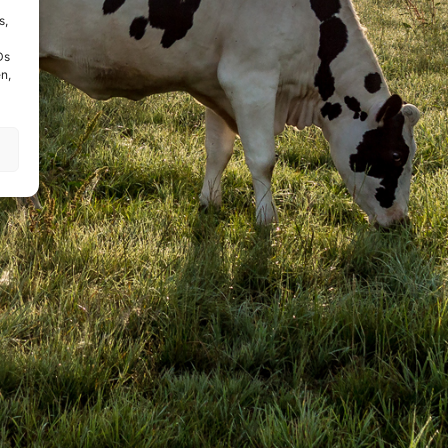
s,
Ds
n,
!