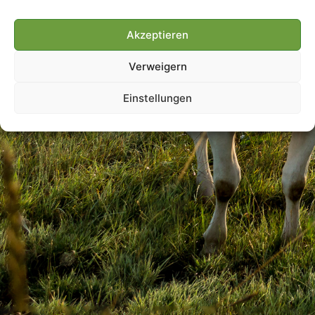
Akzeptieren
Villmools Merci! Bis nächst
Verweigern
Joer!
Einstellungen