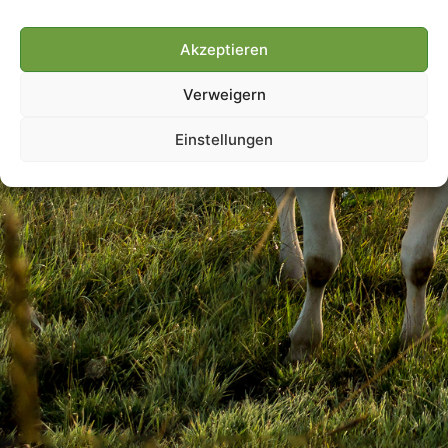
Akzeptieren
Villmools Merci! Bis nächst
Verweigern
Joer!
Einstellungen