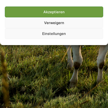
Akzeptieren
Villmools Merci! Bis nächst
Verweigern
Joer!
Einstellungen