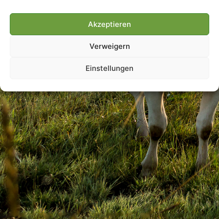
Akzeptieren
Villmools Merci! Bis nächst
Verweigern
Joer!
Einstellungen