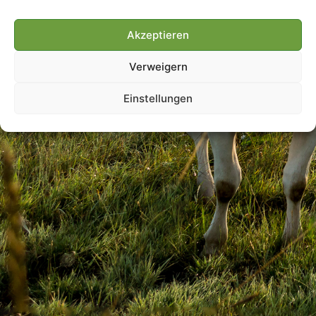
Akzeptieren
Villmools Merci! Bis nächst
Verweigern
Joer!
Einstellungen