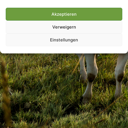
Akzeptieren
Villmools Merci! Bis nächst
Verweigern
Joer!
Einstellungen