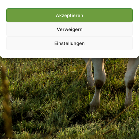
Akzeptieren
Villmools Merci! Bis nächst
Verweigern
Joer!
Einstellungen