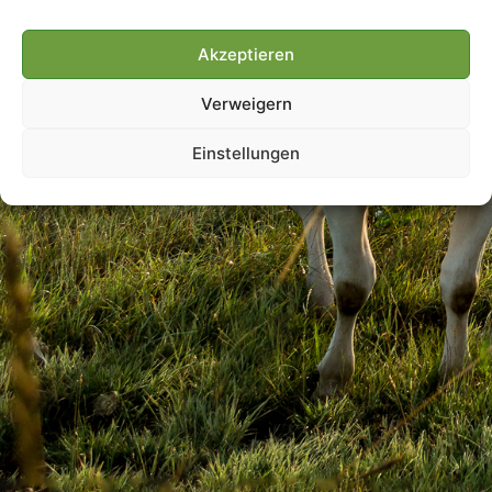
Akzeptieren
Villmools Merci! Bis nächst
Verweigern
Joer!
Einstellungen