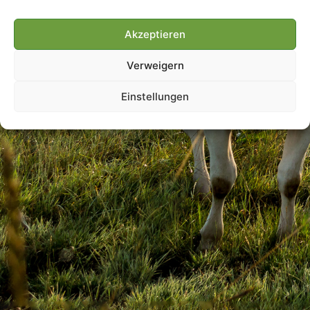
Akzeptieren
Villmools Merci! Bis nächst
Verweigern
Joer!
Einstellungen