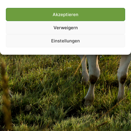
Akzeptieren
Villmools Merci! Bis nächst
Verweigern
Joer!
Einstellungen