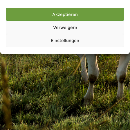
Akzeptieren
Villmools Merci! Bis nächst
Verweigern
Joer!
Einstellungen