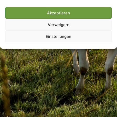
Akzeptieren
Villmools Merci! Bis nächst
Verweigern
Joer!
Einstellungen