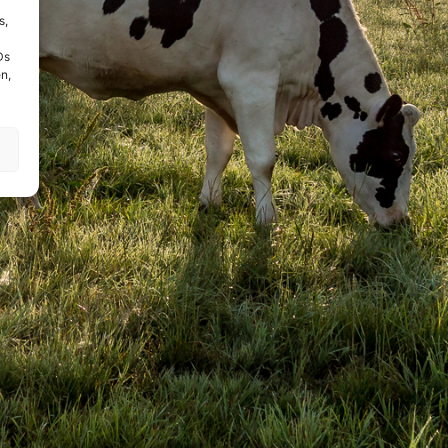
s,
Ds
n,
!