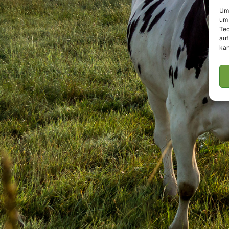
Um 
um 
Tec
auf
kan