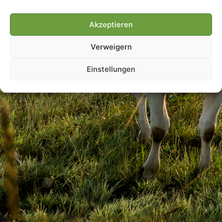
Akzeptieren
Villmools Merci! Bis nächst
Verweigern
Joer!
Einstellungen