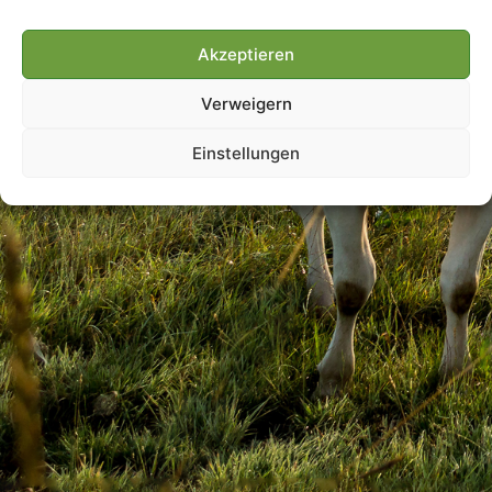
Akzeptieren
Villmools Merci! Bis nächst
Verweigern
Joer!
Einstellungen