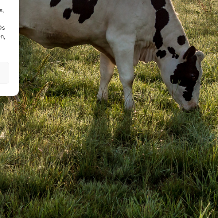
s,
Ds
n,
!