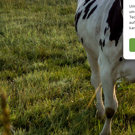
Um 
um 
Tec
auf
kan