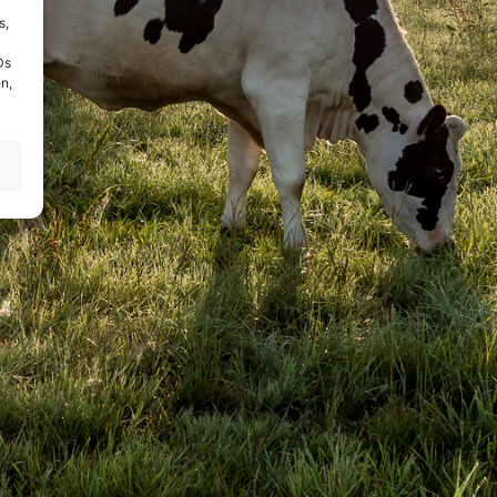
s,
Ds
n,
!