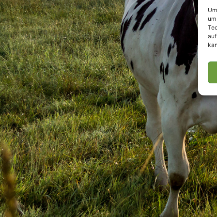
Um 
um 
Tec
auf
kan