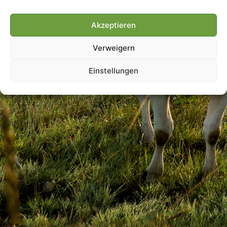
Akzeptieren
Villmools Merci! Bis nächst
Verweigern
Joer!
Einstellungen