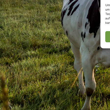
Um 
um 
Tec
auf
kan