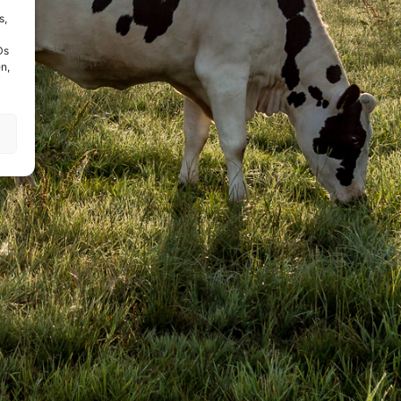
s,
Ds
n,
!