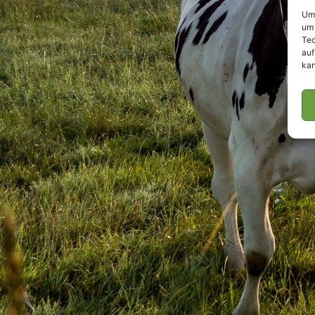
Um 
um 
Tec
auf
kan