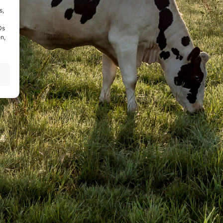
s,
Ds
n,
!