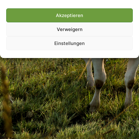
Akzeptieren
Villmools Merci! Bis nächst
Verweigern
Joer!
Einstellungen