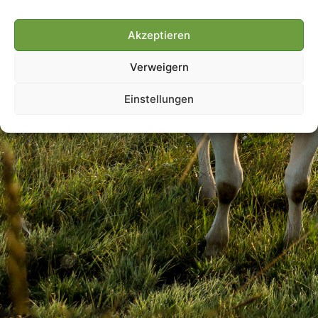
Akzeptieren
Villmools Merci! Bis nächst
Verweigern
Joer!
Einstellungen