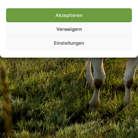
Akzeptieren
Villmools Merci! Bis nächst
Verweigern
Joer!
Einstellungen