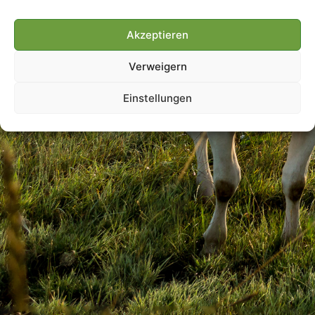
Akzeptieren
Villmools Merci! Bis nächst
Verweigern
Joer!
Einstellungen