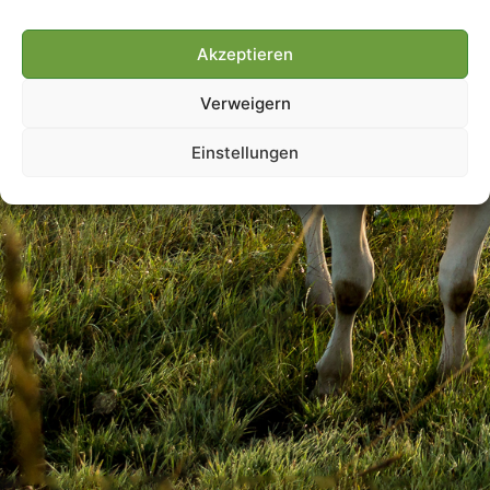
Akzeptieren
Villmools Merci! Bis nächst
Verweigern
Joer!
Einstellungen