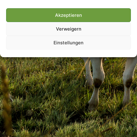
Akzeptieren
Villmools Merci! Bis nächst
Verweigern
Joer!
Einstellungen