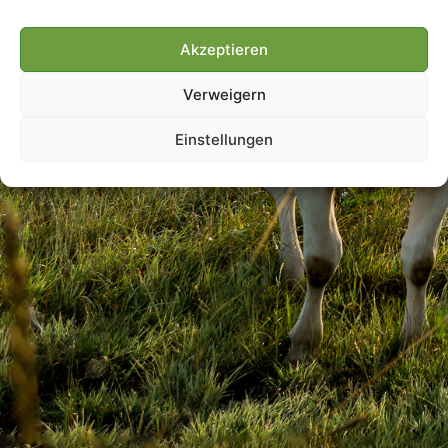
Akzeptieren
Villmools Merci! Bis nächst
Verweigern
Joer!
Einstellungen