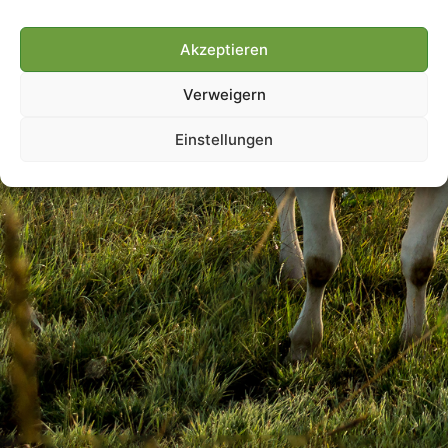
Akzeptieren
Villmools Merci! Bis nächst
Verweigern
Joer!
Einstellungen