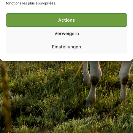
fonctions les plus appropriées.
Actions
Villmools Merci ! A la
prochaine Joer !
Verweigern
Einstellungen